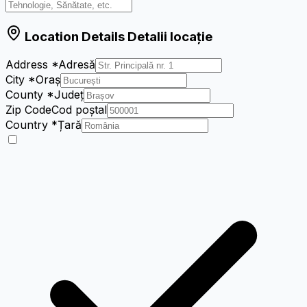
Location Details
Detalii locație
Address
*
Adresă
City
*
Oraș
County
*
Județ
Zip Code
Cod poștal
Country
*
Țară